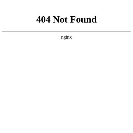
网站地图
网站地图
首页
品牌中心
在线客服
产品中心
新闻动态
企业文化
客服一
关于我们
客服二
技术研究
工作时间
联系我们
周一至周五 ：8:30-17:30
留言板
周六至周日 ：9:00-17:00
产品分类
Sealweld
NOV
上一页
1
下一页
SUNFAB
VAL-TEX
Sealweld
Apollo
ORGA